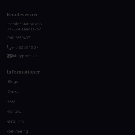
Kundeservice
Promiz / Marjoe ApS
DK-5550 Langeskov
CVR: 28504071
+45 60 53 18 27
info@promiz.dk
Informationer
Blogs
Om os
FAQ
Kontakt
Betal info
Returnering