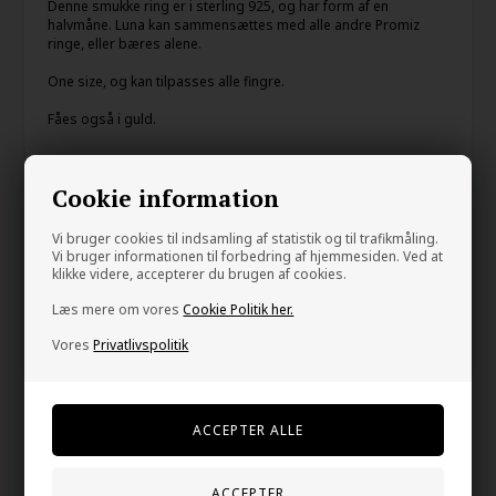
Denne smukke ring er i sterling 925, og har form af en
halvmåne. Luna kan sammensættes med alle andre Promiz
ringe, eller bæres alene.
One size, og kan tilpasses alle fingre.
Fåes også i guld.
Din tryghed
Cookie information
På lager
Vi bruger cookies til indsamling af statistik og til trafikmåling.
E-mærket webshop
Vi bruger informationen til forbedring af hjemmesiden. Ved at
klikke videre, accepterer du brugen af cookies.
Gratis fragt over kr. 399
Læs mere om vores
Cookie Politik her.
1-2 dage levering
Vores
Privatlivspolitik
60 dage bytte og retur
Kunder købte også