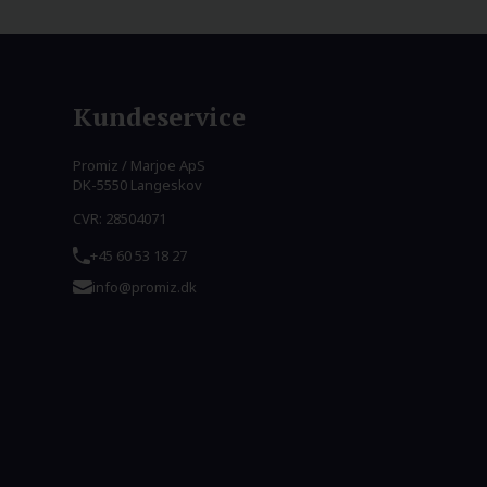
Kundeservice
Promiz / Marjoe ApS
DK-5550 Langeskov
CVR: 28504071
+45 60 53 18 27
info@promiz.dk