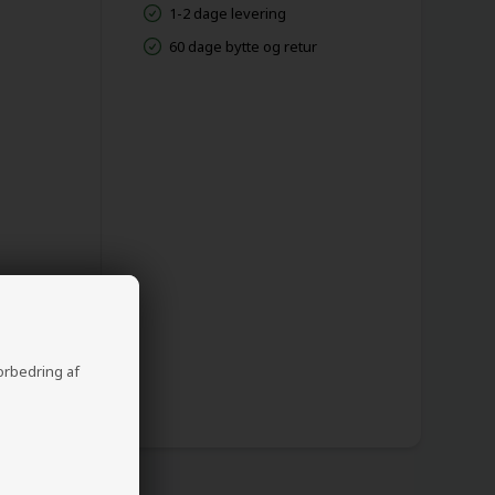
1-2 dage levering
60 dage bytte og retur
forbedring af