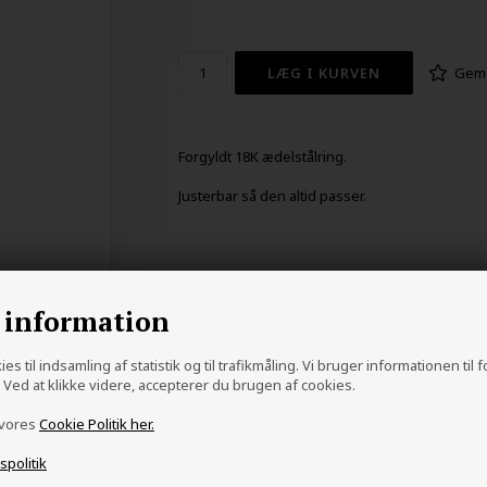
Gem
Forgyldt 18K ædelstålring.
Justerbar så den altid passer.
 information
es til indsamling af statistik og til trafikmåling. Vi bruger informationen til 
Ved at klikke videre, accepterer du brugen af cookies.
 vores
Cookie Politik her.
vspolitik