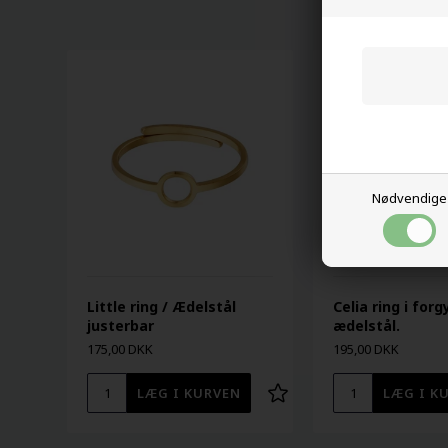
Nødvendige
Little ring / Ædelstål
Celia ring i forg
justerbar
ædelstål.
175,00 DKK
195,00 DKK