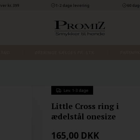
ver kr. 399
1-2 dage levering
60 dag
BÅND
ØRERINGE SÆLGES PR. STK.
PARSMYK
Lev. 1-3 dage
Little Cross ring i
ædelstål onesize
165,00
DKK