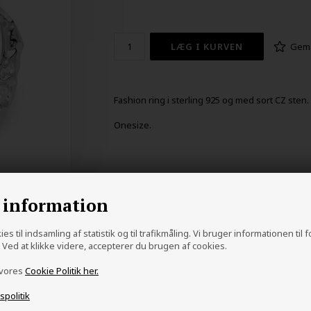
Gem
Fashion ring i sterling 925 og med sort CZ sten.
Onesize.
 information
es til indsamling af statistik og til trafikmåling. Vi bruger informationen til 
Ved at klikke videre, accepterer du brugen af cookies.
 vores
Cookie Politik her.
vspolitik