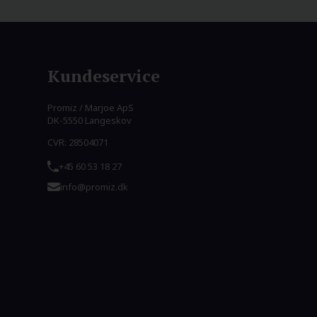
Kundeservice
Promiz / Marjoe ApS
DK-5550 Langeskov
CVR: 28504071
+45 60 53 18 27
info@promiz.dk