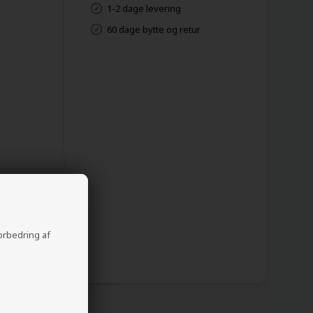
1-2 dage levering
60 dage bytte og retur
forbedring af