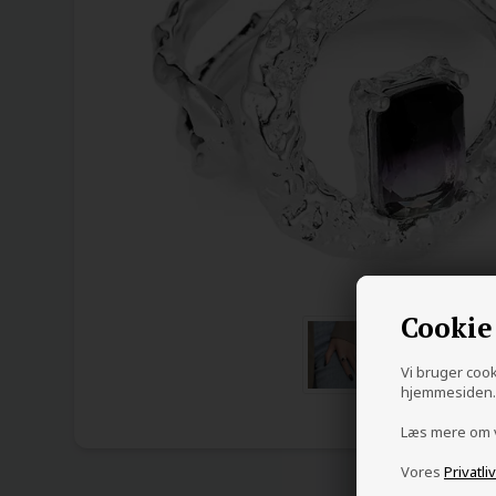
Cookie
Vi bruger cooki
hjemmesiden. 
Læs mere om
Vores
Privatli