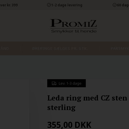
ver kr. 399
1-2 dage levering
60 dag
BÅND
ØRERINGE SÆLGES PR. STK.
PARSMYK
Lev. 1-3 dage
Leda ring med CZ sten 
sterling
355,00
DKK