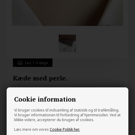
Lev. 1-3 dage
Kæde med perle.
255,00
DKK
Cookie information
Vi bruger cookies til indsamling af statistik og til trafikmåling.
Gem
Vi bruger informationen til forbedring af hjemmesiden. Ved at
klikke videre, accepterer du brugen af cookies.
Læs mere om vores
Cookie Politik her.