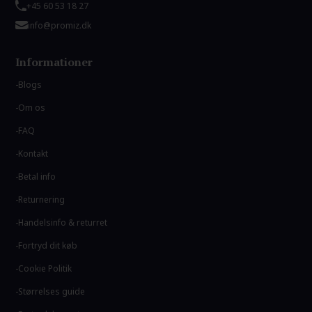
+45 60 53 18 27
info@promiz.dk
Informationer
Blogs
Om os
FAQ
Kontakt
Betal info
Returnering
Handelsinfo & returret
Fortryd dit køb
Cookie Politik
Størrelses guide