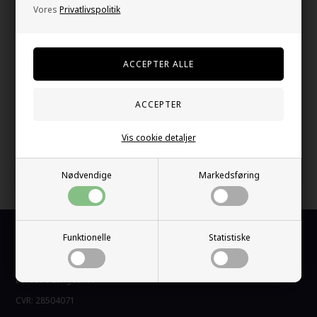
Forgyldt ædelstålkæde 18K med perlelook på ca. 1,5 x 1,2 cm
Vores
Privatlivspolitik
Kæden er 42cm
Din tryghed
På lager
E-mærket webshop
Gratis fragt over kr. 399
Vis cookie detaljer
1-2 dage levering
Nødvendige
Markedsføring
60 dage bytte og retur
Funktionelle
Statistiske
Kundeservice
Promiz / Marjoe ApS
DK-5550 Langeskov
CVR: 28504071