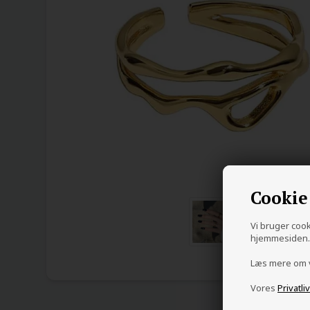
Cookie
Vi bruger cooki
hjemmesiden. 
Læs mere om
Vores
Privatli