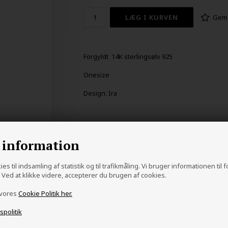
Gem
Forgyldt 14K sterlingsølv 925
Onesize
Design: Ira
 information
es til indsamling af statistik og til trafikmåling. Vi bruger informationen til 
Ved at klikke videre, accepterer du brugen af cookies.
 vores
Cookie Politik her.
vspolitik