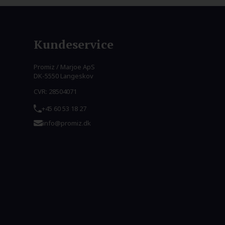
Kundeservice
Promiz / Marjoe ApS
DK-5550 Langeskov
CVR: 28504071
+45 60 53 18 27
info@promiz.dk