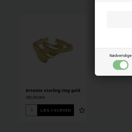
Nødvendige
Artemis sterling ring gold
295,00 DKK