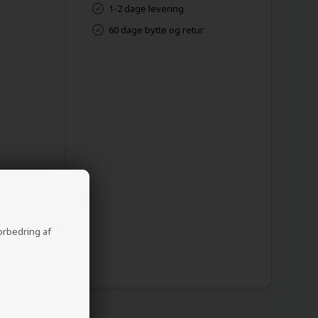
1-2 dage levering
60 dage bytte og retur
forbedring af