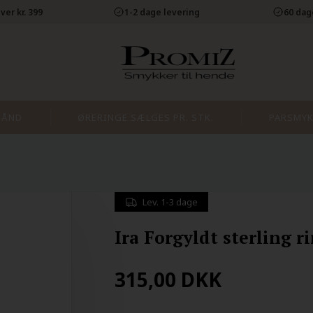
ver kr. 399
1-2 dage levering
60 dag
BÅND
ØRERINGE SÆLGES PR. STK.
PARSMYK
Lev. 1-3 dage
Ira Forgyldt sterling r
315,00
DKK