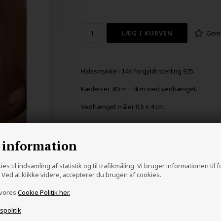
Gem
Halssmykke i 14K forgyldt sterling 925.
Kæden er 40cm + 4cm med vedhænget.
Vedhænget måler 0,5 x 4 cm.
 information
es til indsamling af statistik og til trafikmåling. Vi bruger informationen til 
Ved at klikke videre, accepterer du brugen af cookies.
 vores
Cookie Politik her.
vspolitik