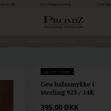
ver kr. 399
1-2 dage levering
60 dag
BÅND
ØRERINGE SÆLGES PR. STK.
PARSMYK
Lev. 1-3 dage
Geo halssmykke i
sterling 925 / 14K
395,00
DKK