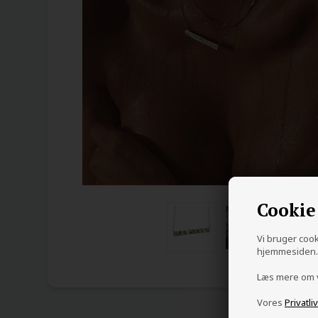
Cookie
Vi bruger cooki
hjemmesiden. 
Læs mere om
Vores
Privatli