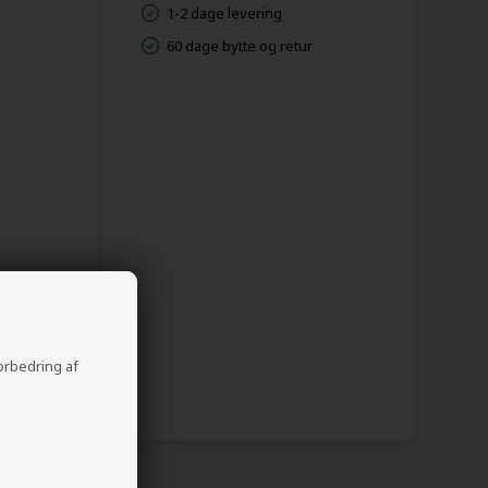
1-2 dage levering
60 dage bytte og retur
forbedring af