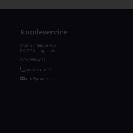
Kundeservice
Promiz / Marjoe ApS
DK-5550 Langeskov
CVR: 28504071
+45 60 53 18 27
info@promiz.dk