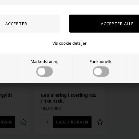
Relaterede varer
Vis cookie detaljer
Markedsføring
Funktionelle
rgyldt
Geo ørering i sterling 925
/ 14K 1stk.
185,00 DKK