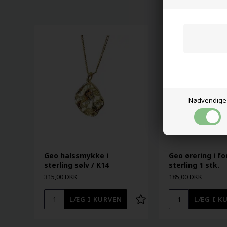
Nødvendige
Geo halssmykke i
Geo ørering i fo
sterling sølv / K14
sterling 1 stk.
315,00 DKK
185,00 DKK