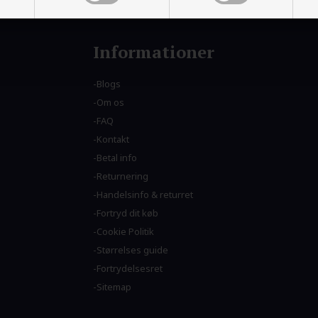
Informationer
Blogs
Om os
FAQ
Kontakt
Betal info
Returnering
Handelsinfo & returret
Fortryd dit køb
Cookie Politik
Størrelses guide
Fortrydelsesret
Sitemap