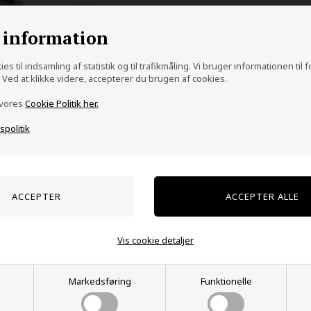
Ringstørrelse:
 information
es til indsamling af statistik og til trafikmåling. Vi bruger informationen til 
Ved at klikke videre, accepterer du brugen af cookies.
Gem
 vores
Cookie Politik her.
vspolitik
Super flot glans er der i denne faceterede
tungstenring.
6mm bred
Prisen er pr. stk.
Vis cookie detaljer
Markedsføring
Funktionelle