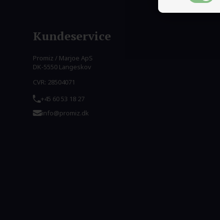
Kundeservice
Promiz / Marjoe ApS
DK-5550 Langeskov
CVR: 28504071
+45 60 53 18 27
info@promiz.dk