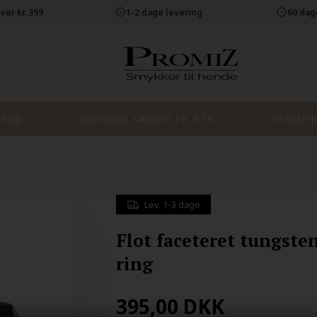
ver kr. 399
1-2 dage levering
60 dag
BÅND
ØRERINGE SÆLGES PR. STK.
PARSMYK
Lev. 1-3 dage
Flot faceteret tungste
ring
395,00
DKK