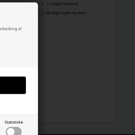
1-2 dage levering
60 dage bytte og retur
forbedring af
Statistiske