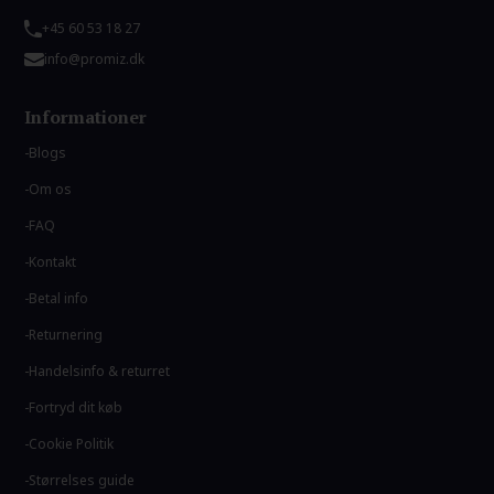
+45 60 53 18 27
info@promiz.dk
Informationer
Blogs
Om os
FAQ
Kontakt
Betal info
Returnering
Handelsinfo & returret
Fortryd dit køb
Cookie Politik
Størrelses guide