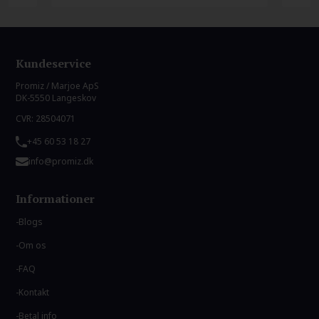
Kundeservice
Promiz / Marjoe ApS
DK-5550 Langeskov
CVR: 28504071
+45 60 53 18 27
info@promiz.dk
Informationer
Blogs
Om os
FAQ
Kontakt
Betal info