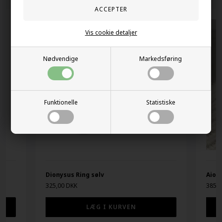
Vis cookie detaljer
Nødvendige
Markedsføring
Funktionelle
Statistiske
Dionysus Ring sølv
Aiolo
325,00 DKK
385,