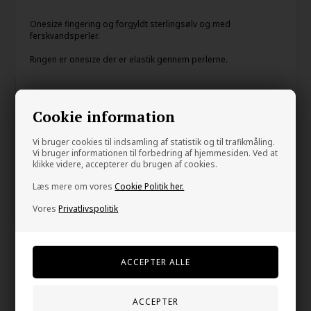
Onesize fingering og forgyldt sterlingsølv og med
ferskvandsperler.
Ringen er onesize der er elastik gennem perlerne.
Din tryghed
Cookie information
På lager
E-mærket webshop
Vi bruger cookies til indsamling af statistik og til trafikmåling.
Vi bruger informationen til forbedring af hjemmesiden. Ved at
Gratis fragt over kr. 399
klikke videre, accepterer du brugen af cookies.
1-2 dage levering
Læs mere om vores
Cookie Politik her.
60 dage bytte og retur
Vores
Privatlivspolitik
Kunder købte også