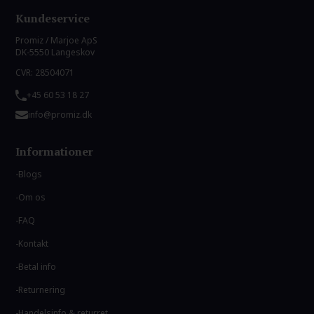
Kundeservice
Promiz / Marjoe ApS
DK-5550 Langeskov
CVR: 28504071
+45 60 53 18 27
info@promiz.dk
Informationer
Blogs
Om os
FAQ
Kontakt
Betal info
Returnering
Handelsinfo & returret