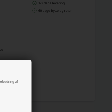
1-2 dage levering
60 dage bytte og retur
sse
forbedring af