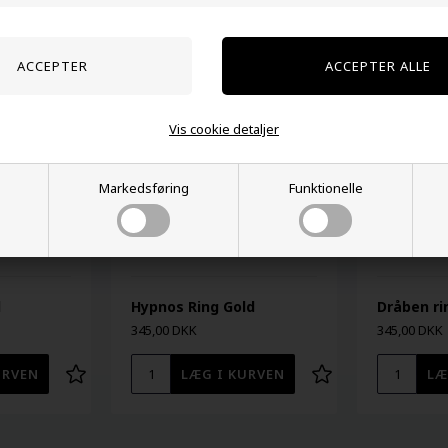
Kunder købte også
Vis cookie detaljer
Markedsføring
Funktionelle
d
Hypnos Ring Gold
Dråben ri
345,00 DKK
345,00 DKK