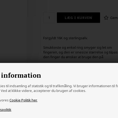
Gem
Forgyldt 16K og sterlingsølv.
Smukkeste og enkel ring smyger sig let om
fingeren, og den er onesize størrelse og tilpa
den finger du ønsker at bruge den på.
 information
es til indsamling af statistik og til trafikmåling. Vi bruger informationen til 
Ved at klikke videre, accepterer du brugen af cookies.
 vores
Cookie Politik her.
vspolitik