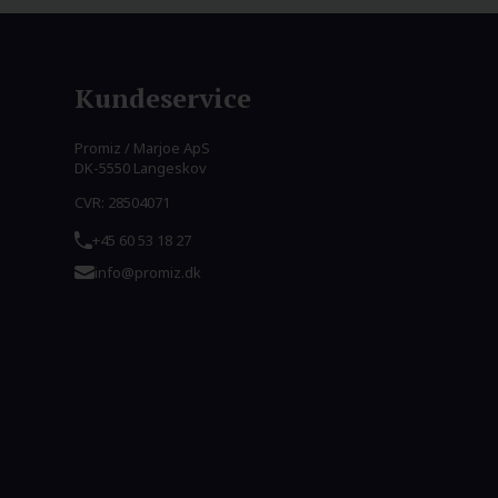
Kundeservice
Promiz / Marjoe ApS
DK-5550 Langeskov
CVR: 28504071
+45 60 53 18 27
info@promiz.dk