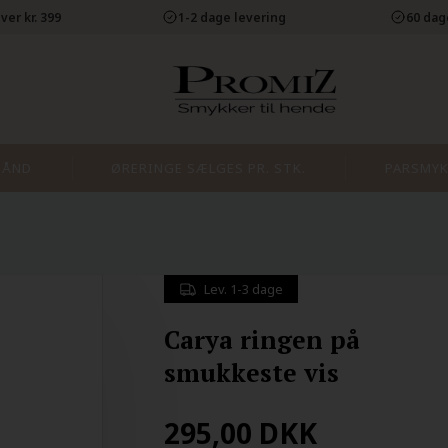
ver kr. 399
1-2 dage levering
60 dag
BÅND
ØRERINGE SÆLGES PR. STK.
PARSMYK
Lev. 1-3 dage
Carya ringen på
smukkeste vis
295,00
DKK