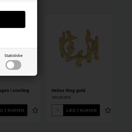
Statistiske
ngen i sterling
Helios Ring guld
365,00 DKK