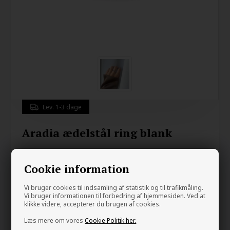
Lev. 1-3 dage
Aradia ædelstål ring blank
235,00
DKK
Cookie information
Vi bruger cookies til indsamling af statistik og til trafikmåling.
Gem
Vi bruger informationen til forbedring af hjemmesiden. Ved at
klikke videre, accepterer du brugen af cookies.
Læs mere om vores
Cookie Politik her.