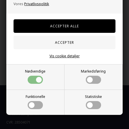
Ædelstål ring.
Vores
Privatlivspolitik
Onesize størrelse.
Din tryghed
På lager
E-mærket webshop
Gratis fragt over kr. 399
Vis cookie detaljer
1-2 dage levering
Nødvendige
Markedsføring
60 dage bytte og retur
Funktionelle
Statistiske
Kundeservice
Promiz / Marjoe ApS
DK-5550 Langeskov
CVR: 28504071