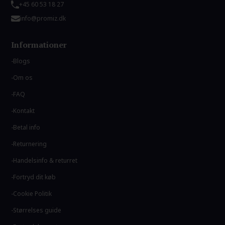
+45 60 53 18 27
info@promiz.dk
Informationer
Blogs
Om os
FAQ
Kontakt
Betal info
Returnering
Handelsinfo & returret
Fortryd dit køb
Cookie Politik
Størrelses guide