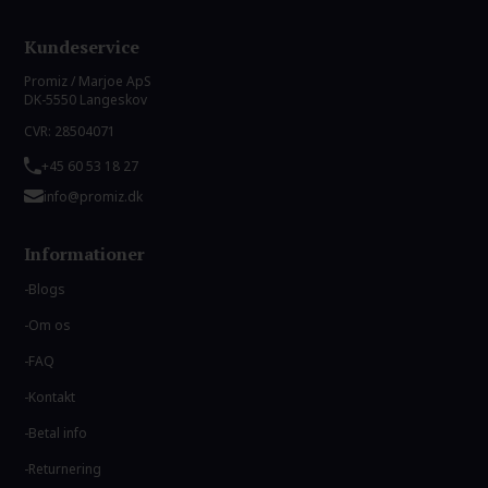
Kundeservice
Promiz / Marjoe ApS
DK-5550 Langeskov
CVR: 28504071
+45 60 53 18 27
info@promiz.dk
Informationer
Blogs
Om os
FAQ
Kontakt
Betal info
Returnering