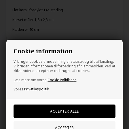
Flot kors i forgyldt 14K sterling.
Korset måler 1,8 x 2,3 cm
Kæden er 40 cm
Din tryghed
Cookie information
På lager
Vi bruger cookies til indsamling af statistik og til trafikmåling.
E-mærket webshop
Vi bruger informationen til forbedring af hjemmesiden. Ved at
klikke videre, accepterer du brugen af cookies.
Gratis fragt over kr. 399
Læs mere om vores
Cookie Politik her.
1-2 dage levering
Vores
Privatlivspolitik
60 dage bytte og retur
Kunder købte også